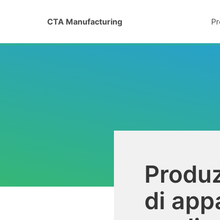
CTA Manufacturing
Pr
Produz
di appa