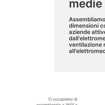
medie 
Assembliamo p
dimensioni c
aziende attive
dall'elettrom
ventilazione 
all'elettrome
Ci occupiamo di
assemblaggio a 360° e