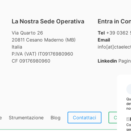
La Nostra Sede Operativa
Entra in Co
Via Quarto 26
Tel
+39 0362 5
20811 Cesano Maderno (MB)
Email
Italia
info[at]ctaele
P.IVA (VAT) IT09176980960
CF 09176980960
Linkedin
Pagin
Que
det
no
e
Strumentazione
Blog
Contattaci
CTA Ele
Co
se