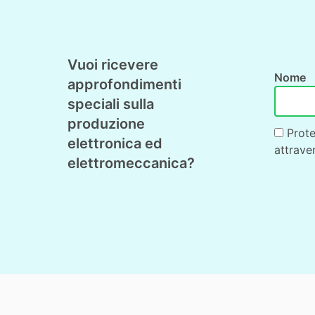
Vuoi ricevere
Nome
approfondimenti
speciali sulla
produzione
Prote
elettronica ed
attrave
elettromeccanica?