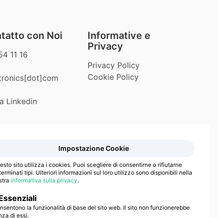
ntatto con Noi
Informative e
Privacy
4 11 16
Privacy Policy
Cookie Policy
ctronics[dot]com
a Linkedin
Impostazione Cookie
sto sito utilizza i cookies. Puoi scegliere di consentirne o rifiutarne
erminati tipi. Ulteriori informazioni sul loro utilizzo sono disponibili nella
stra
informativa sulla privacy
.
ctronics
Essenziali
nsentono la funzionalità di base del sito web. Il sito non funzionerebbe
nza di essi.